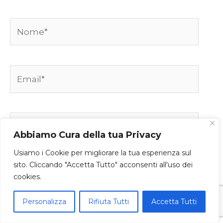
Nome*
Email*
Sito
web
Abbiamo Cura della tua Privacy
Usiamo i Cookie per migliorare la tua esperienza sul
sito. Cliccando "Accetta Tutto" acconsenti all'uso dei
cookies.
Questo sito utilizza Akismet per ridurre lo
Personalizza
Rifiuta Tutti
Accetta Tutti
spam.
Scopri come vengono elaborati i dati
derivati dai commenti
.