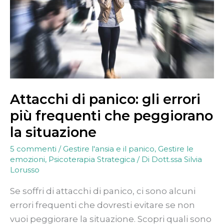
gli
errori
più
frequenti
che
peggiorano
la
situazione
Attacchi di panico: gli errori
più frequenti che peggiorano
la situazione
5 commenti
/
Gestire l'ansia e il panico
,
Gestire le
emozioni
,
Psicoterapia Strategica
/ Di
Dott.ssa Silvia
Lorusso
Se soffri di attacchi di panico, ci sono alcuni
errori frequenti che dovresti evitare se non
vuoi peggiorare la situazione. Scopri quali sono