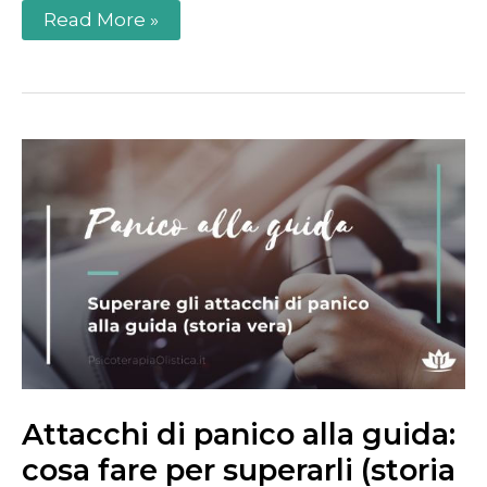
Read More »
Attacchi
di
panico
alla
guida:
cosa
fare
per
superarli
(storia
vera)
Attacchi di panico alla guida:
cosa fare per superarli (storia