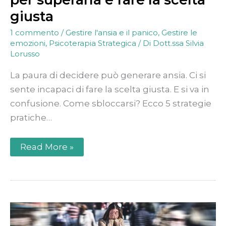
giusta
1 commento
/
Gestire l'ansia e il panico
,
Gestire le
emozioni
,
Psicoterapia Strategica
/ Di
Dott.ssa Silvia
Lorusso
La paura di decidere può generare ansia. Ci si
sente incapaci di fare la scelta giusta. E si va in
confusione. Come sbloccarsi? Ecco 5 strategie
pratiche…
Read More »
Attacchi
di
panico: