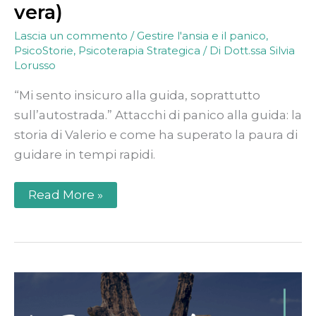
vera)
Lascia un commento
/
Gestire l'ansia e il panico
,
PsicoStorie
,
Psicoterapia Strategica
/ Di
Dott.ssa Silvia
Lorusso
“Mi sento insicuro alla guida, soprattutto
sull’autostrada.” Attacchi di panico alla guida: la
storia di Valerio e come ha superato la paura di
guidare in tempi rapidi.
Read More »
Rimuginio
e
Ansia:
come