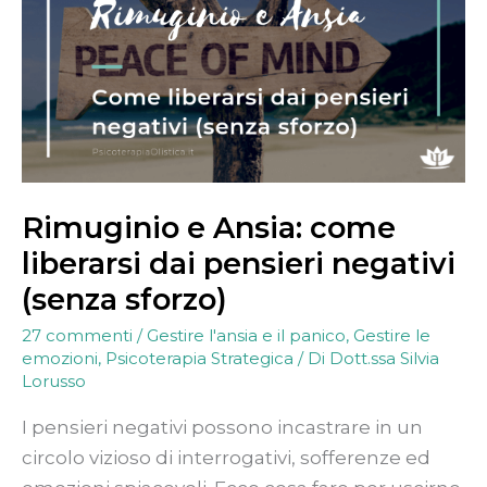
liberarsi
dai
pensieri
negativi
(senza
sforzo)
Rimuginio e Ansia: come
liberarsi dai pensieri negativi
(senza sforzo)
27 commenti
/
Gestire l'ansia e il panico
,
Gestire le
emozioni
,
Psicoterapia Strategica
/ Di
Dott.ssa Silvia
Lorusso
I pensieri negativi possono incastrare in un
circolo vizioso di interrogativi, sofferenze ed