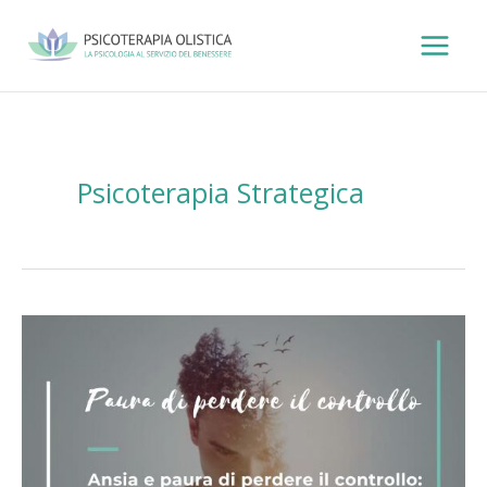
Vai
al
contenuto
Psicoterapia Strategica
Ansia
e
paura
di
perdere
il
controllo:
quando
la