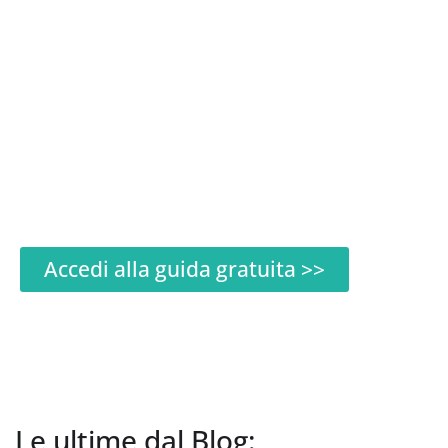
sofferenza emotiva
(rapidamente)
Ricevi
le 3 strategie pratiche (subito
efficaci)
per ritrovare la
serenità emotiva
senza inutili sforzi.
Accedi alla
mini guida
100% GRATUITA!
Accedi alla guida gratuita >>
Le ultime dal Blog: