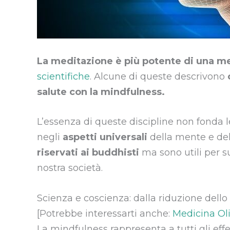
La meditazione è più potente di una m
scientifiche
. Alcune di queste descrivono
salute con la mindfulness.
L’essenza di queste discipline non fonda le
negli
aspetti universali
della mente e de
riservati ai buddhisti
ma sono utili per 
nostra società.
Scienza e coscienza: dalla riduzione dello s
[Potrebbe interessarti anche:
Medicina Olis
La mindfulness rappresenta a tutti gli eff