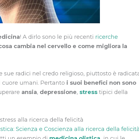
edicina
! A dirlo sono le più recenti
ricerche
cosa cambia nel cervello e come migliora la
 sue radici nel credo religioso, piuttosto è radicat
l cuore umani. Pertanto
i suoi benefici non sono
superare
ansia
,
depressione
,
stress
tipici della
tress alla ricerca della felicità
tica: Scienza e Coscienza alla ricerca della felicit
etti un esempio di
medicina olistica
,
in cui le