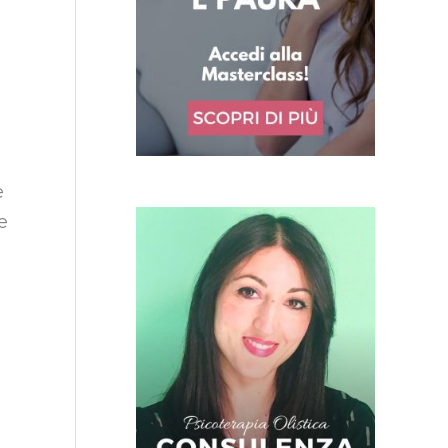
e
e
e