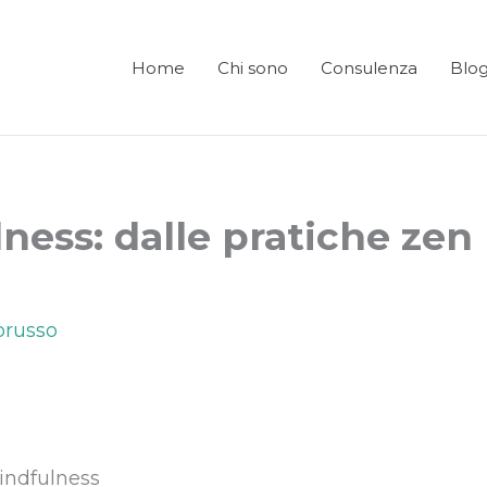
Home
Chi sono
Consulenza
Blo
ness: dalle pratiche zen
Lorusso
Mindfulness