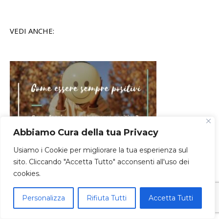
VEDI ANCHE:
Abbiamo Cura della tua Privacy
Come essere sempre positivi? (Ecco perché non dovresti
Usiamo i Cookie per migliorare la tua esperienza sul
sforzarti)
sito. Cliccando "Accetta Tutto" acconsenti all'uso dei
cookies.
Personalizza
Rifiuta Tutti
Accetta Tutti