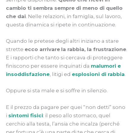
cambio ti sembra sempre di meno di quello
che dai
. Nelle relazioni, in famiglia, sul lavoro,
questa dinamica si ripete in continuazione.
Quando le pretese degli altri iniziano a stare
strette
ecco arrivare
la rabbia, la frustrazione
.
E i rapporti che tanto si cercava di proteggere
finiscono per essere inquinati da
malumori e
insoddisfazione
, litigi ed
esplosioni di rabbia
.
Oppure si sta male e si soffre in silenzio.
E il prezzo da pagare per quei “non detti” sono
i
sintomi fisici
: il peso allo stomaco, quel
cerchio alla testa, l’ansia che incalza (perché
per fortuna c’è una parte di te che cerca di