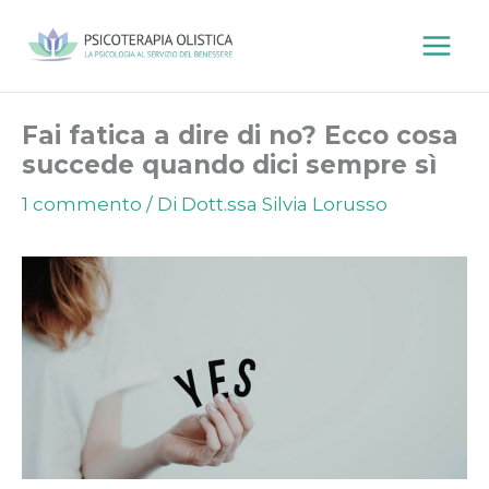
Vai
al
contenuto
Fai fatica a dire di no? Ecco cosa
succede quando dici sempre sì
1 commento
/ Di
Dott.ssa Silvia Lorusso