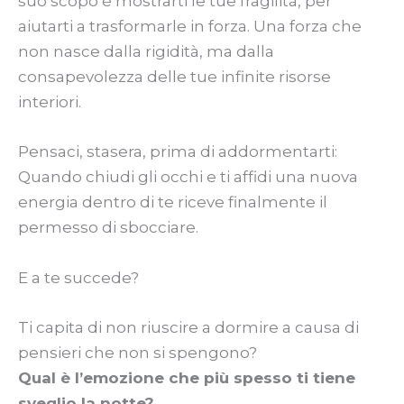
suo scopo è mostrarti le tue fragilità, per
aiutarti a trasformarle in forza. Una forza che
non nasce dalla rigidità, ma dalla
consapevolezza delle tue infinite risorse
interiori.
Pensaci, stasera, prima di addormentarti:
Quando chiudi gli occhi e ti affidi una nuova
energia dentro di te riceve finalmente il
permesso di sbocciare.
E a te succede?
Ti capita di non riuscire a dormire a causa di
pensieri che non si spengono?
Qual è l’emozione che più spesso ti tiene
sveglio la notte?