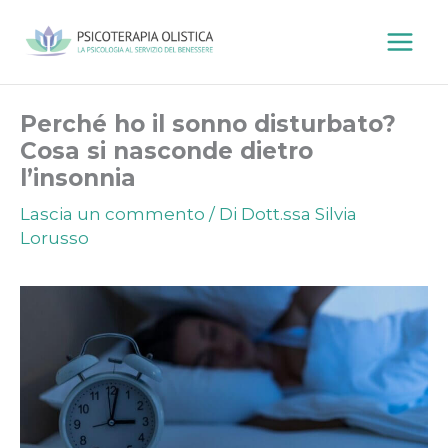
Vai
al
contenuto
Perché ho il sonno disturbato?
Cosa si nasconde dietro
l’insonnia
Lascia un commento
/ Di
Dott.ssa Silvia
Lorusso