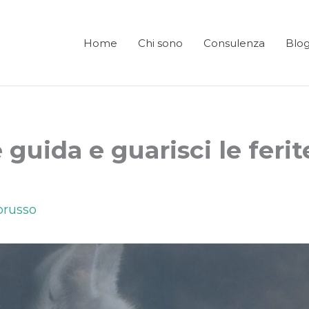
Home
Chi sono
Consulenza
Blo
 guida e guarisci le ferit
Lorusso