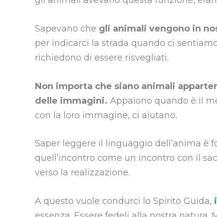
gli animali avevano questa funzione, erano
Sapevano che
gli animali vengono in nos
per indicarci la strada quando ci sentiamo 
richiedono di essere risvegliati.
Non importa che siano animali apparte
delle immagini.
Appaiono quando è il mo
con la loro immagine, ci aiutano.
Saper leggere il linguaggio dell’anima è
quell’incontro come un incontro con il sa
verso la realizzazione.
A questo vuole condurci
lo Spirito Guida,
essenza. Essere fedeli alla nostra natura.