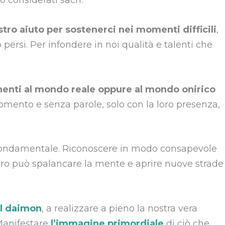
 considerati sacri.
tro aiuto per sostenerci nei momenti difficili
,
persi. Per infondere in noi qualità e talenti che
nenti al mondo reale oppure al mondo onirico
mento e senza parole, solo con la loro presenza,
 fondamentale. Riconoscere in modo consapevole
cro può spalancare la mente e aprire nuove strade
il daimon
, a realizzare a pieno la nostra vera
 Manifestare
l’immagine primordiale
di ciò che