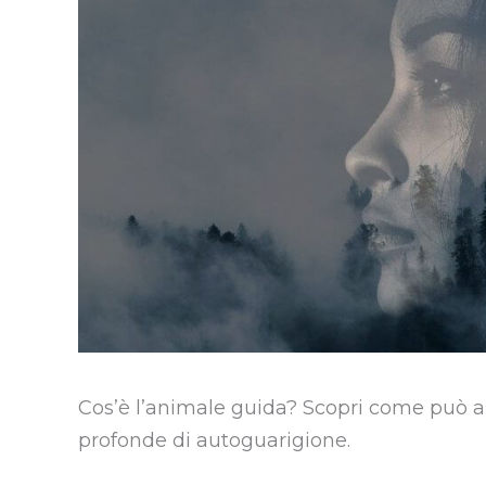
Cos’è l’animale guida? Scopri come può aiu
profonde di autoguarigione.