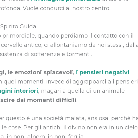
rofonda. Vuole condurci al nostro centro.
 Spirito Guida
primordiale, quando perdiamo il contatto con il
ervello antico, ci allontaniamo da noi stessi, dall
esistenza di sofferenze e tormenti.
gi, le emozioni spiacevoli,
i pensieri negativi
.
 in quei momenti, invece di aggrapparci a i pensieri
ini interiori
, magari a quella di un animale
uscire dai momenti difficili
.
 per questo è una società malata, ansiosa, perché h
 le cose. Per gli antichi il divino non era in un cielo
a, in ogni albero, in ogni foglia.