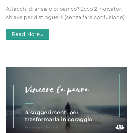
Attacchi di ansia o di panico? Ecco 2 indicatori
chiave per distinguerli (senza fare confusione)
Read More »
Vincere
la
paura:
4
suggerimenti
per
trasformarla
in
coraggio