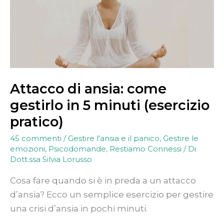
gestirlo
in
5
minuti
(esercizio
pratico)
Attacco di ansia: come
gestirlo in 5 minuti (esercizio
pratico)
45 commenti
/
Gestire l'ansia e il panico
,
Gestire le
emozioni
,
Psicodomande
,
Restiamo Connessi
/ Di
Dott.ssa Silvia Lorusso
Cosa fare quando si è in preda a un attacco
d’ansia? Ecco un semplice esercizio per gestire
una crisi d’ansia in pochi minuti.