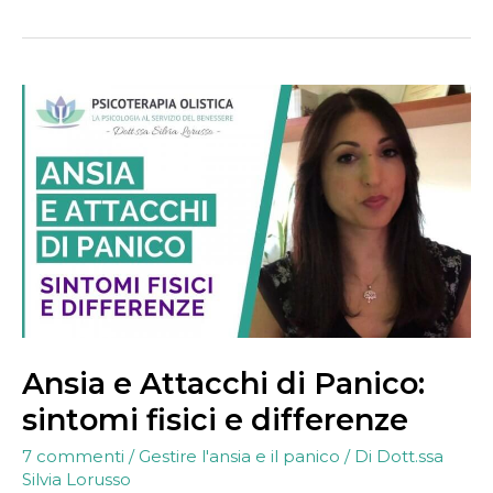
Ansia
e
Attacchi
di
Panico:
sintomi
fisici
e
differenze
Ansia e Attacchi di Panico:
sintomi fisici e differenze
7 commenti
/
Gestire l'ansia e il panico
/ Di
Dott.ssa
Silvia Lorusso