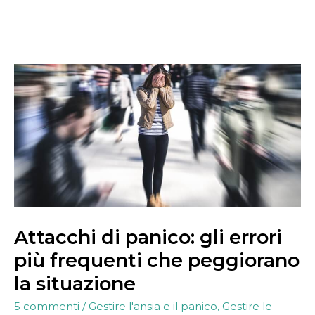
Attacchi
di
panico:
gli
errori
più
frequenti
che
peggiorano
la
situazione
Attacchi di panico: gli errori
più frequenti che peggiorano
la situazione
5 commenti
/
Gestire l'ansia e il panico
,
Gestire le