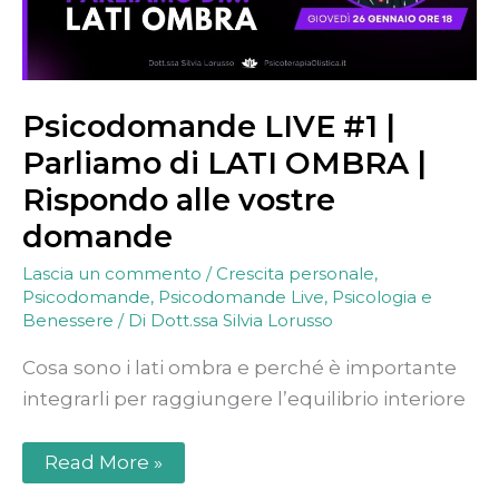
Rispondo
alle
vostre
domande
Psicodomande LIVE #1 |
Parliamo di LATI OMBRA |
Rispondo alle vostre
domande
Lascia un commento
/
Crescita personale
,
Psicodomande
,
Psicodomande Live
,
Psicologia e
Benessere
/ Di
Dott.ssa Silvia Lorusso
Cosa sono i lati ombra e perché è importante
integrarli per raggiungere l’equilibrio interiore
Read More »