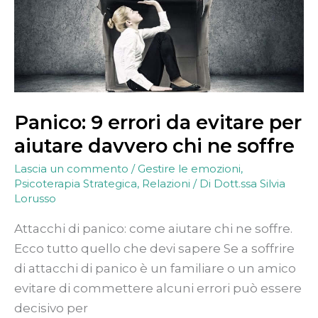
ne
soffre
Panico: 9 errori da evitare per
aiutare davvero chi ne soffre
Lascia un commento
/
Gestire le emozioni
,
Psicoterapia Strategica
,
Relazioni
/ Di
Dott.ssa Silvia
Lorusso
Attacchi di panico: come aiutare chi ne soffre.
Ecco tutto quello che devi sapere Se a soffrire
di attacchi di panico è un familiare o un amico
evitare di commettere alcuni errori può essere
decisivo per