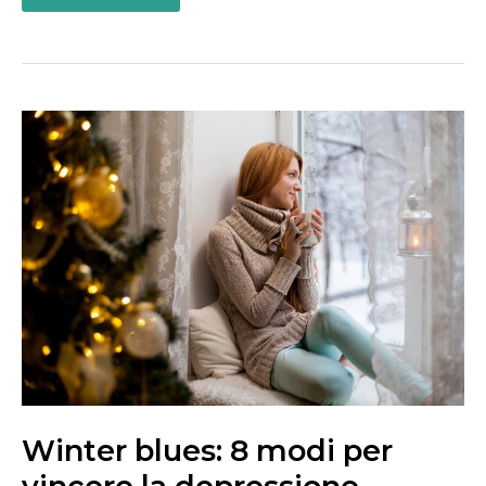
Winter
blues:
8
modi
per
vincere
la
depressione
stagionale
Winter blues: 8 modi per