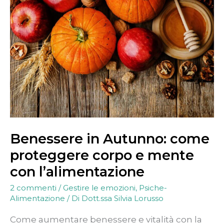
Autunno:
come
proteggere
corpo
e
mente
con
l’alimentazione
Benessere in Autunno: come
proteggere corpo e mente
con l’alimentazione
2 commenti
/
Gestire le emozioni
,
Psiche-
Alimentazione
/ Di
Dott.ssa Silvia Lorusso
Come aumentare benessere e vitalità con la