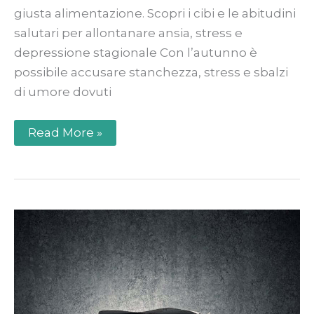
giusta alimentazione. Scopri i cibi e le abitudini
salutari per allontanare ansia, stress e
depressione stagionale Con l’autunno è
possibile accusare stanchezza, stress e sbalzi
di umore dovuti
Read More »
Panico:
9
errori
da
evitare
per
aiutare
davvero
chi