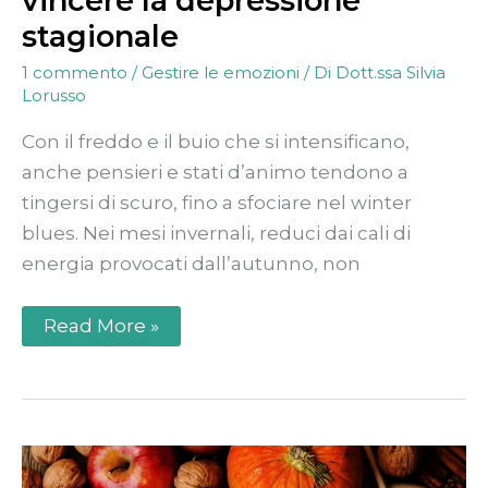
vincere la depressione
stagionale
1 commento
/
Gestire le emozioni
/ Di
Dott.ssa Silvia
Lorusso
Con il freddo e il buio che si intensificano,
anche pensieri e stati d’animo tendono a
tingersi di scuro, fino a sfociare nel winter
blues. Nei mesi invernali, reduci dai cali di
energia provocati dall’autunno, non
Read More »
Benessere
in